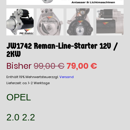
JW1742 Reman-Line-Starter 12V /
2KW
Ursprünglicher
Aktuelle
Bisher
99,00
€
79,00
€
Preis
Preis
Enthält 19% Mehrwertsteuer
zzgl.
Versand
Lieferzeit: ca. 1-2 Werktage
war:
ist:
OPEL
99,00 €
79,00 €.
2.0 2.2