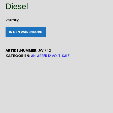
Diesel
Vorrätig
JW1742
Alternative:
IN DEN WARENKORB
Reman-
Line-
Starter
ARTIKELNUMMER:
JW1742
12V
KATEGORIEN:
ANLASSER 12 VOLT
,
SALE
/
2KW
Menge