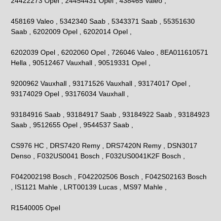
24422273 Opel , 24454431 Opel , 438465 Valeo ,
458169 Valeo , 5342340 Saab , 5343371 Saab , 55351630
Saab , 6202009 Opel , 6202014 Opel ,
6202039 Opel , 6202060 Opel , 726046 Valeo , 8EA011610571
Hella , 90512467 Vauxhall , 90519331 Opel ,
9200962 Vauxhall , 93171526 Vauxhall , 93174017 Opel ,
93174029 Opel , 93176034 Vauxhall ,
93184916 Saab , 93184917 Saab , 93184922 Saab , 93184923
Saab , 9512655 Opel , 9544537 Saab ,
CS976 HC , DRS7420 Remy , DRS7420N Remy , DSN3017
Denso , F032US0041 Bosch , F032US0041K2F Bosch ,
F042002198 Bosch , F042202506 Bosch , F042S02163 Bosch
, IS1121 Mahle , LRT00139 Lucas , MS97 Mahle ,
R1540005 Opel