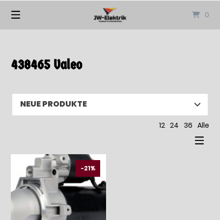
Springen
0
Sie
zum
Inhalt
438465 Valeo
12
24
36
Alle
-21%