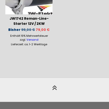
JW1742 Reman-Line-
Starter 12V / 2KW
Ursprünglicher
Aktueller
Bisher
99,00
€
79,00
€
Preis
Preis
Enthält 19% Mehrwertsteuer
war:
ist:
99,00 €
79,00 €.
zzgl.
Versand
Lieferzeit: ca. 1-2 Werktage