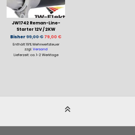
JW1742 Reman-Line-
Starter 12V / 2KW
Ursprünglicher
Aktueller
Bisher
99,00
€
79,00
€
Preis
Preis
Enthält 19% Mehrwertsteuer
war:
ist:
99,00 €
79,00 €.
zzgl.
Versand
Lieferzeit: ca. 1-2 Werktage