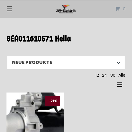
Springen
0
Sie
zum
Inhalt
8EA011610571 Hella
12
24
36
Alle
-21%