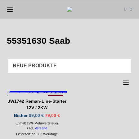
Springen
0
Sie
zum
Inhalt
55351630 Saab
-21%
JW1742 Reman-Line-Starter
12V / 2KW
Ursprünglicher
Aktueller
Bisher
99,00
€
79,00
€
Preis
Preis
Enthält 19% Mehrwertsteuer
war:
ist:
99,00 €
79,00 €.
zzgl.
Versand
Lieferzeit: ca. 1-2 Werktage