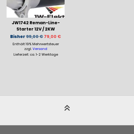
JW1742 Reman-Line-
Starter 12V / 2KW
Ursprünglicher
Aktueller
Bisher
99,00
€
79,00
€
Preis
Preis
Enthält 19% Mehrwertsteuer
war:
ist:
99,00 €
79,00 €.
zzgl.
Versand
Lieferzeit: ca. 1-2 Werktage