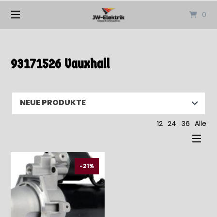
Springen
0
Sie
zum
Inhalt
93171526 Vauxhall
12
24
36
Alle
-21%