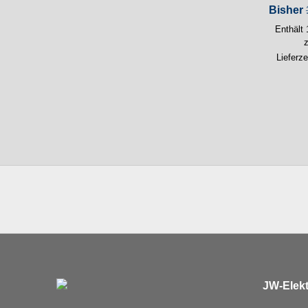
Bisher
Enthält
Lieferze
JW-Elekt