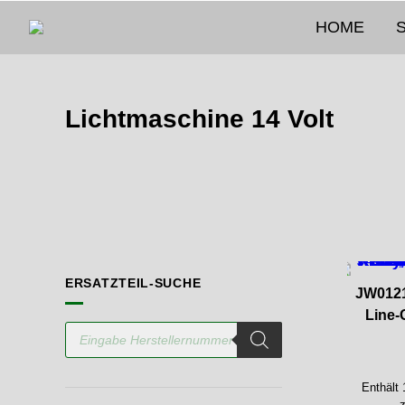
Springen
HOME
Sie
zum
Inhalt
Lichtmaschine 14 Volt
ERSATZTEIL-SUCHE
JW012
Line-
Products
search
Enthält