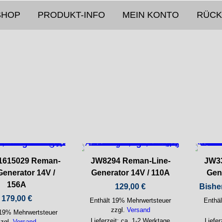
SHOP
PRODUKT-INFO
MEIN KONTO
RÜCK
1615029 Reman-
JW8294 Reman-Line-
JW3
Generator 14V /
Generator 14V / 110A
Gen
156A
129,00
€
Bishe
179,00
€
Enthält 19% Mehrwertsteuer
Enthä
zzgl.
Versand
 19% Mehrwertsteuer
Lieferzeit: ca. 1-2 Werktage
Liefer
zzgl.
Versand