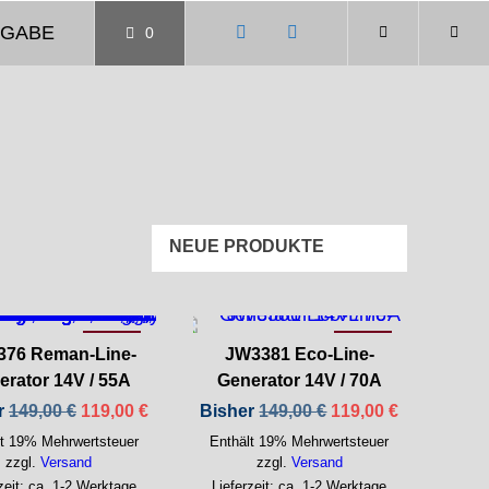
GABE
0
-21%
-21%
376 Reman-Line-
JW3381 Eco-Line-
erator 14V / 55A
Generator 14V / 70A
Ursprünglicher
Aktueller
Ursprünglicher
Aktueller
r
149,00
€
119,00
€
Bisher
149,00
€
119,00
€
Preis
Preis
Preis
Preis
lt 19% Mehrwertsteuer
Enthält 19% Mehrwertsteuer
war:
ist:
war:
ist:
149,00 €
119,00 €.
149,00 €
119,00 €.
zzgl.
Versand
zzgl.
Versand
zeit: ca. 1-2 Werktage
Lieferzeit: ca. 1-2 Werktage