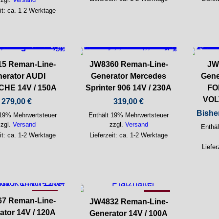
it: ca. 1-2 Werktage
5 Reman-Line-
JW8360 Reman-Line-
JW
erator AUDI
Generator Mercedes
Gene
HE 14V / 150A
Sprinter 906 14V / 230A
FO
VOL
279,00
€
319,00
€
Bishe
 19% Mehrwertsteuer
Enthält 19% Mehrwertsteuer
zzgl.
Versand
zzgl.
Versand
Enthä
it: ca. 1-2 Werktage
Lieferzeit: ca. 1-2 Werktage
Liefer
-21%
-26%
7 Reman-Line-
JW4832 Reman-Line-
ator 14V / 120A
Generator 14V / 100A