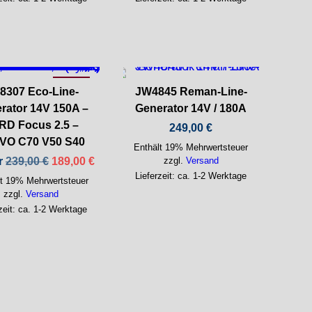
-21%
8307 Eco-Line-
JW4845 Reman-Line-
rator 14V 150A –
Generator 14V / 180A
RD Focus 2.5 –
249,00
€
VO C70 V50 S40
Enthält 19% Mehrwertsteuer
Ursprünglicher
Aktueller
r
239,00
€
189,00
€
zzgl.
Versand
Preis
Preis
Lieferzeit: ca. 1-2 Werktage
lt 19% Mehrwertsteuer
war:
ist:
239,00 €
189,00 €.
zzgl.
Versand
zeit: ca. 1-2 Werktage