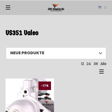
Springen
0
Sie
zum
Inhalt
VS351 Valeo
12
24
36
Alle
-17%