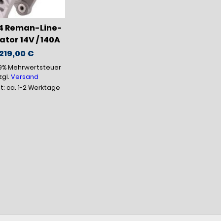
4 Reman-Line-
tor 14V / 140A
219,00
€
19% Mehrwertsteuer
zgl.
Versand
it: ca. 1-2 Werktage