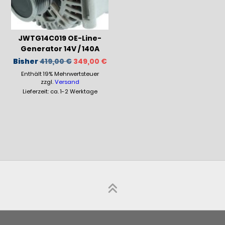
JWTG14C019 OE-Line-
Generator 14V / 140A
Ursprünglicher
Aktueller
Bisher
419,00
€
349,00
€
Preis
Preis
Enthält 19% Mehrwertsteuer
war:
ist:
419,00 €
349,00 €.
zzgl.
Versand
Lieferzeit: ca. 1-2 Werktage