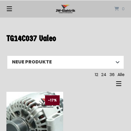
Springen
0
Sie
zum
Inhalt
TG14C037 Valeo
12
24
36
Alle
-17%