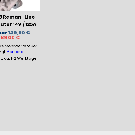
8 Reman-Line-
tor 14V / 125A
Ursprünglicher
her
149,00
€
Aktueller
Preis
89,00
€
Preis
war:
19% Mehrwertsteuer
ist:
149,00 €
89,00 €.
zgl.
Versand
it: ca. 1-2 Werktage