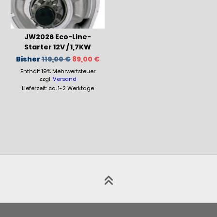
JW2026 Eco-Line-
Starter 12V / 1,7KW
Ursprünglicher
Aktueller
Bisher
119,00
€
89,00
€
Preis
Preis
Enthält 19% Mehrwertsteuer
war:
ist:
119,00 €
89,00 €.
zzgl.
Versand
Lieferzeit: ca. 1-2 Werktage