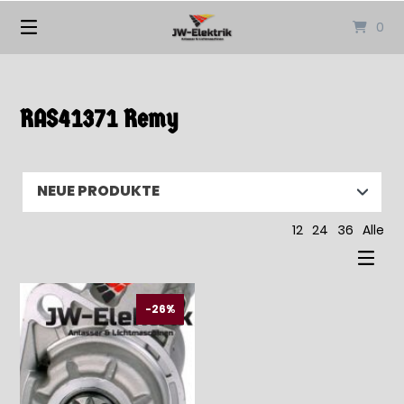
Springen
0
Sie
zum
Inhalt
RAS41371 Remy
12
24
36
Alle
-26%