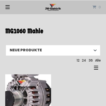
Springen
0
Sie
zum
Inhalt
MG1060 Mahle
12
24
36
Alle