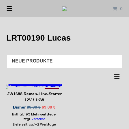
Springen
0
Sie
zum
Inhalt
LRT00190 Lucas
-23%
JW1688 Reman-Line-Starter
12V / 1KW
Ursprünglicher
Aktueller
Bisher
89,00
€
69,00
€
Preis
Preis
Enthält 19% Mehrwertsteuer
war:
ist:
zzgl.
Versand
89,00 €
69,00 €.
Lieferzeit: ca. 1-2 Werktage