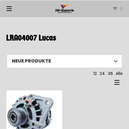
Springen
0
Sie
zum
Inhalt
LRA04007 Lucas
12
24
36
Alle