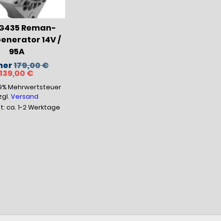
435 Reman-
enerator 14V /
95A
Ursprünglicher
her
179,00
€
Aktueller
Preis
139,00
€
Preis
war:
19% Mehrwertsteuer
ist:
179,00 €
139,00 €.
zgl.
Versand
it: ca. 1-2 Werktage