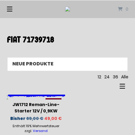
Springen
0
Sie
zum
Inhalt
FIAT 71739718
12
24
36
Alle
-29%
JW1712 Reman-Line-
Starter 12V / 0,9KW
Ursprünglicher
Aktueller
Bisher
69,00
€
49,00
€
Preis
Preis
Enthält 19% Mehrwertsteuer
war:
ist:
69,00 €
49,00 €.
zzgl.
Versand