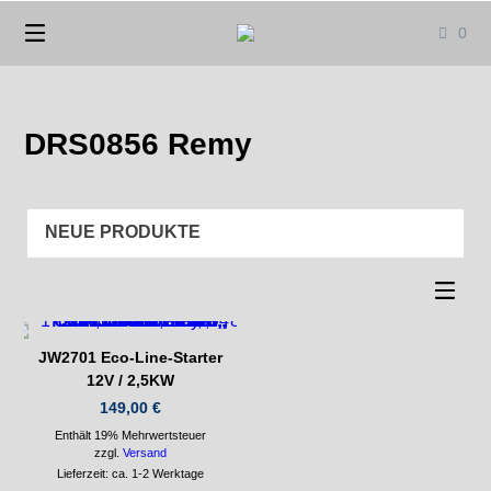
Springen
0
Sie
zum
Inhalt
DRS0856 Remy
JW2701 Eco-Line-Starter
12V / 2,5KW
149,00
€
Enthält 19% Mehrwertsteuer
zzgl.
Versand
Lieferzeit: ca. 1-2 Werktage