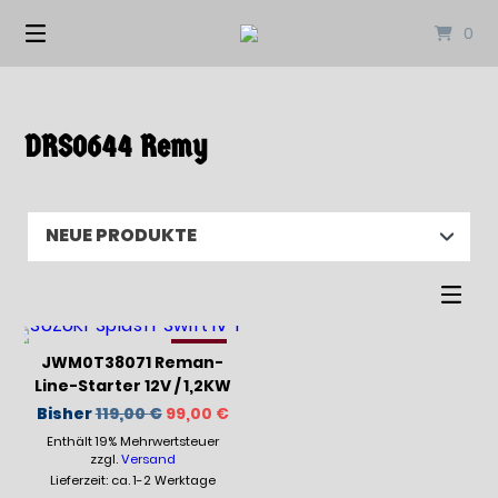
Springen
0
Sie
zum
Inhalt
DRS0644 Remy
-17%
JWM0T38071 Reman-
Line-Starter 12V / 1,2KW
Ursprünglicher
Aktueller
Bisher
119,00
€
99,00
€
Preis
Preis
Enthält 19% Mehrwertsteuer
war:
ist:
119,00 €
99,00 €.
zzgl.
Versand
Lieferzeit: ca. 1-2 Werktage