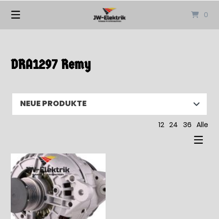
Springen
0
Sie
zum
Inhalt
DRA1297 Remy
12
24
36
Alle