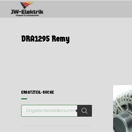
Springen
Sie
zum
Inhalt
DRA1295 Remy
ERSATZTEIL-SUCHE
Products
search