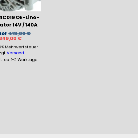
C019 OE-Line-
tor 14V / 140A
Ursprünglicher
her
419,00
€
Aktueller
Preis
349,00
€
Preis
war:
19% Mehrwertsteuer
ist:
419,00 €
349,00 €.
zgl.
Versand
it: ca. 1-2 Werktage