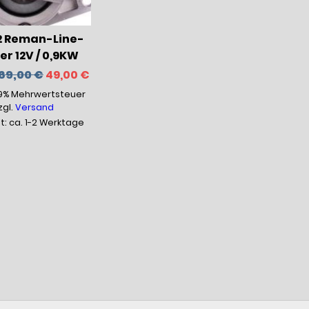
2 Reman-Line-
er 12V / 0,9KW
Ursprünglicher
Aktueller
69,00
€
49,00
€
Preis
Preis
19% Mehrwertsteuer
war:
ist:
69,00 €
49,00 €.
zgl.
Versand
it: ca. 1-2 Werktage