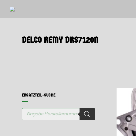
Springen
Sie
zum
Inhalt
DELCO REMY DRS7120N
ERSATZTEIL-SUCHE
Products
search