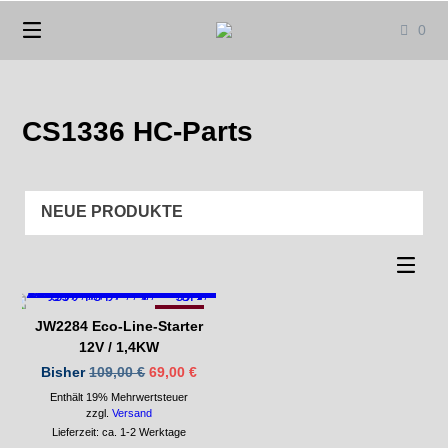
Springen
0
Sie
zum
Inhalt
CS1336 HC-Parts
-37%
JW2284 Eco-Line-Starter
12V / 1,4KW
Ursprünglicher
Aktueller
Bisher
109,00
€
69,00
€
Preis
Preis
Enthält 19% Mehrwertsteuer
war:
ist:
109,00 €
69,00 €.
zzgl.
Versand
Lieferzeit: ca. 1-2 Werktage