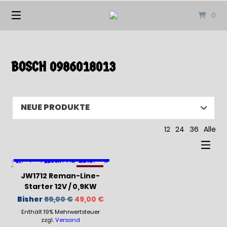
Springen
0
Sie
zum
Inhalt
BOSCH 0986018013
12
24
36
Alle
-29%
JW1712 Reman-Line-
Starter 12V / 0,9KW
Ursprünglicher
Aktueller
Bisher
69,00
€
49,00
€
Preis
Preis
Enthält 19% Mehrwertsteuer
war:
ist:
69,00 €
49,00 €.
zzgl.
Versand