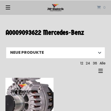
Springen
0
Sie
zum
Inhalt
A0009093622 Mercedes-Benz
12
24
36
Alle