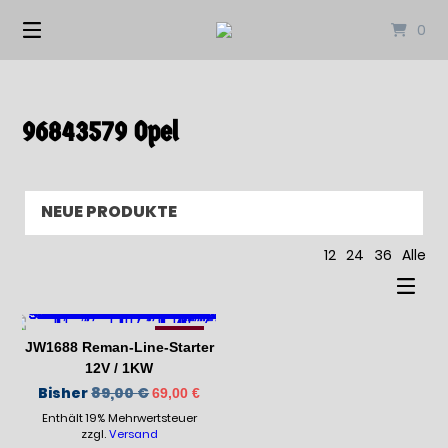
Springen
0
Sie
zum
Inhalt
96843579 Opel
12
24
36
Alle
-23%
JW1688 Reman-Line-Starter
12V / 1KW
Ursprünglicher
Aktueller
Bisher
89,00
€
69,00
€
Preis
Preis
Enthält 19% Mehrwertsteuer
war:
ist:
89,00 €
69,00 €.
zzgl.
Versand