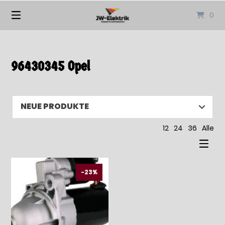
Springen
0
Sie
zum
Inhalt
96430345 Opel
12
24
36
Alle
-23%