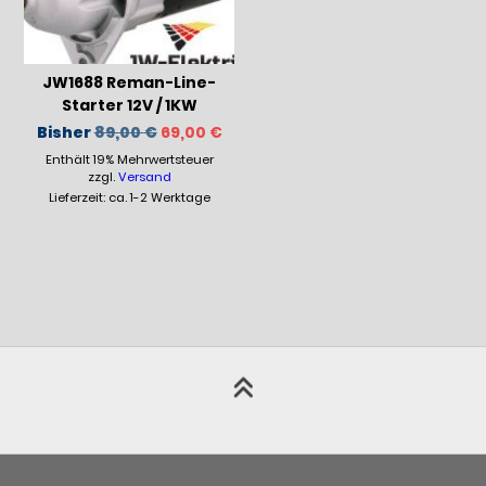
JW1688 Reman-Line-
Starter 12V / 1KW
Ursprünglicher
Aktueller
Bisher
89,00
€
69,00
€
Preis
Preis
Enthält 19% Mehrwertsteuer
war:
ist:
89,00 €
69,00 €.
zzgl.
Versand
Lieferzeit: ca. 1-2 Werktage