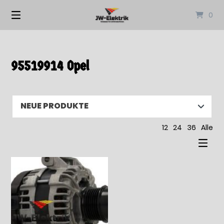
Springen
0
Sie
zum
Inhalt
95519914 Opel
12
24
36
Alle