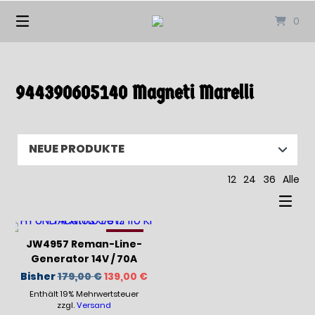
Springen
0
Sie
zum
Inhalt
944390605140 Magneti Marelli
12
24
36
Alle
-23%
JW4957 Reman-Line-
Generator 14V / 70A
Ursprünglicher
Aktueller
Bisher
179,00
€
139,00
€
Preis
Preis
Enthält 19% Mehrwertsteuer
war:
ist:
179,00 €
139,00 €.
zzgl.
Versand