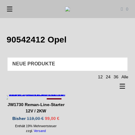
Springen
0
Sie
zum
Inhalt
90542412 Opel
12
24
36
Alle
-17%
JW1730 Reman-Line-Starter
12V / 2KW
Ursprünglicher
Aktueller
Bisher
119,00
€
99,00
€
Preis
Preis
Enthält 19% Mehrwertsteuer
war:
ist:
119,00 €
99,00 €.
zzgl.
Versand