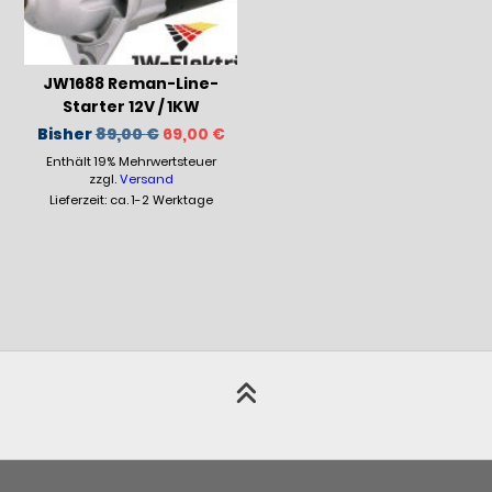
JW1688 Reman-Line-
Starter 12V / 1KW
Ursprünglicher
Aktueller
Bisher
89,00
€
69,00
€
Preis
Preis
Enthält 19% Mehrwertsteuer
war:
ist:
89,00 €
69,00 €.
zzgl.
Versand
Lieferzeit: ca. 1-2 Werktage