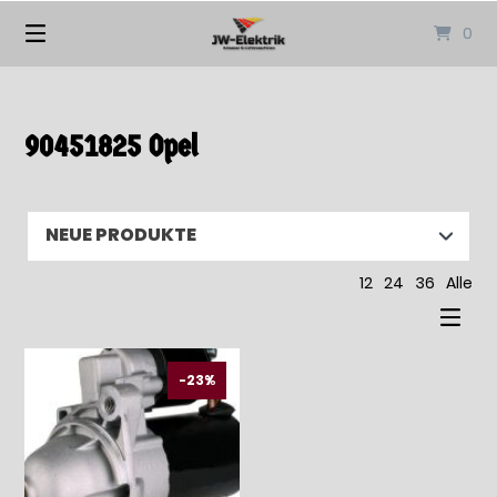
Springen
0
Sie
zum
Inhalt
90451825 Opel
12
24
36
Alle
-23%