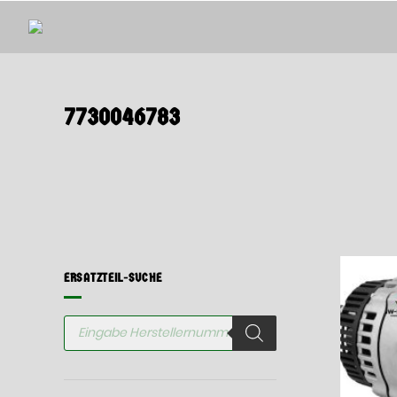
Springen
Sie
zum
Inhalt
7730046783
ERSATZTEIL-SUCHE
Products
search