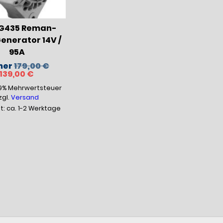
435 Reman-
enerator 14V /
95A
Ursprünglicher
her
179,00
€
Aktueller
Preis
139,00
€
Preis
war:
19% Mehrwertsteuer
ist:
179,00 €
139,00 €.
zgl.
Versand
it: ca. 1-2 Werktage