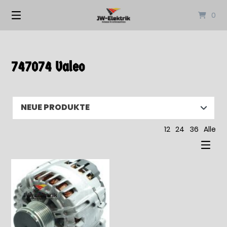
Springen
0
Sie
zum
Inhalt
747074 Valeo
12
24
36
Alle