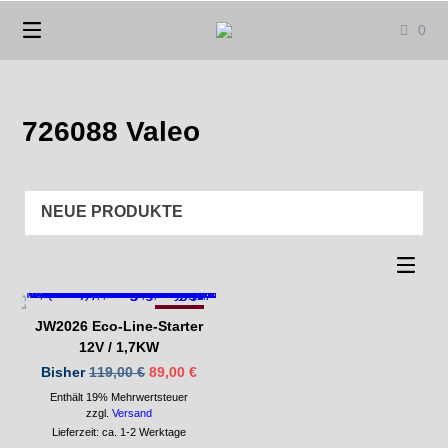
Springen
0
Sie
zum
Inhalt
726088 Valeo
-26%
JW2026 Eco-Line-Starter
12V / 1,7KW
Ursprünglicher
Aktueller
Bisher
119,00
€
89,00
€
Preis
Preis
Enthält 19% Mehrwertsteuer
war:
ist:
119,00 €
89,00 €.
zzgl.
Versand
Lieferzeit: ca. 1-2 Werktage