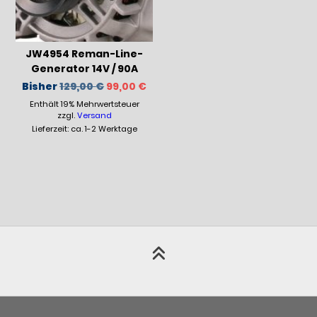
JW4954 Reman-Line-
Generator 14V / 90A
Ursprünglicher
Aktueller
Bisher
129,00
€
99,00
€
Preis
Preis
Enthält 19% Mehrwertsteuer
war:
ist:
129,00 €
99,00 €.
zzgl.
Versand
Lieferzeit: ca. 1-2 Werktage