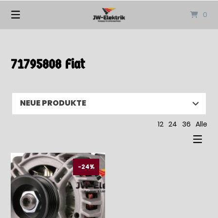
Springen
0
Sie
zum
Inhalt
71795808 Fiat
12
24
36
Alle
-24%