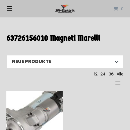
Springen
0
Sie
zum
Inhalt
63726156010 Magneti Marelli
12
24
36
Alle