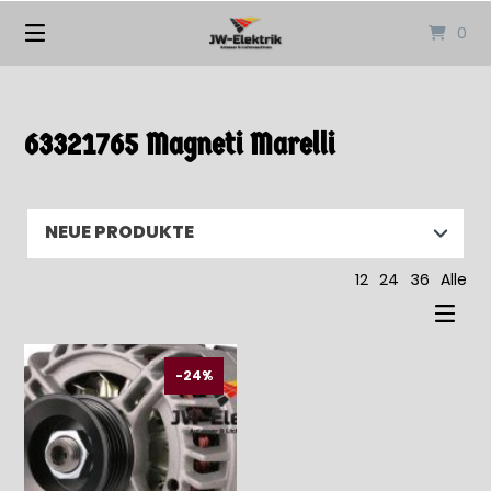
Springen
0
Sie
zum
Inhalt
63321765 Magneti Marelli
12
24
36
Alle
-24%