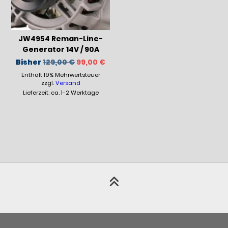
JW4954 Reman-Line-
Generator 14V / 90A
Ursprünglicher
Aktueller
Bisher
129,00
€
99,00
€
Preis
Preis
Enthält 19% Mehrwertsteuer
war:
ist:
129,00 €
99,00 €.
zzgl.
Versand
Lieferzeit: ca. 1-2 Werktage