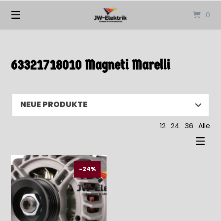
Springen
0
Sie
zum
Inhalt
63321718010 Magneti Marelli
12
24
36
Alle
-24%