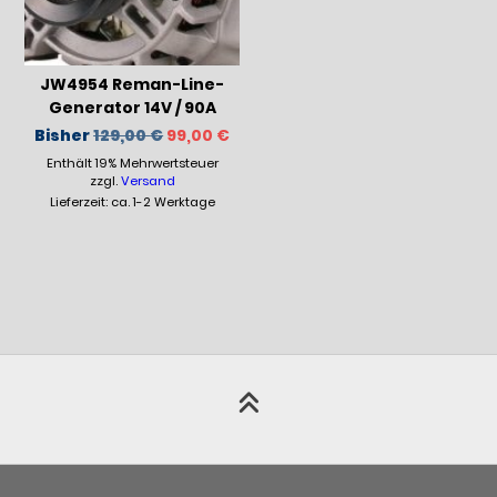
JW4954 Reman-Line-
Generator 14V / 90A
Ursprünglicher
Aktueller
Bisher
129,00
€
99,00
€
Preis
Preis
Enthält 19% Mehrwertsteuer
war:
ist:
129,00 €
99,00 €.
zzgl.
Versand
Lieferzeit: ca. 1-2 Werktage