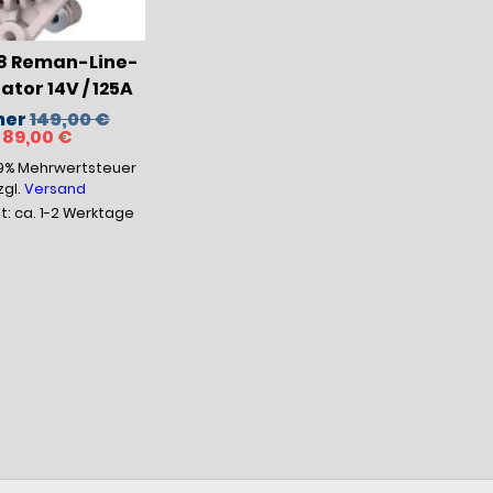
8 Reman-Line-
tor 14V / 125A
Ursprünglicher
her
149,00
€
Aktueller
Preis
89,00
€
Preis
war:
19% Mehrwertsteuer
ist:
149,00 €
89,00 €.
zgl.
Versand
it: ca. 1-2 Werktage