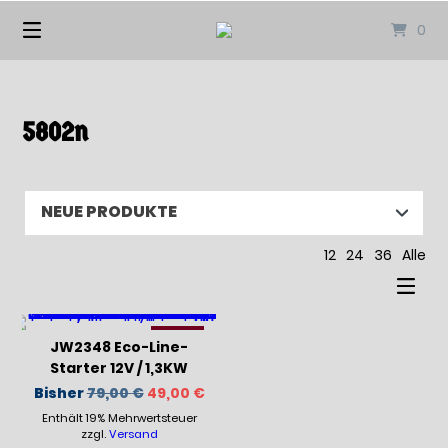
Springen
0
Sie
zum
Inhalt
5802n
12
24
36
Alle
-38%
JW2348 Eco-Line-
Starter 12V / 1,3KW
Ursprünglicher
Aktueller
Bisher
79,00
€
49,00
€
Preis
Preis
Enthält 19% Mehrwertsteuer
war:
ist:
79,00 €
49,00 €.
zzgl.
Versand