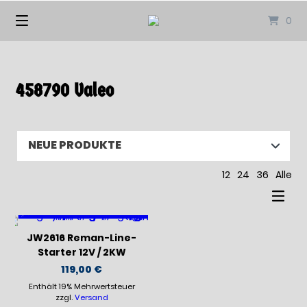
Springen
0
Sie
zum
Inhalt
458790 Valeo
12
24
36
Alle
JW2616 Reman-Line-
Starter 12V / 2KW
119,00
€
Enthält 19% Mehrwertsteuer
zzgl.
Versand