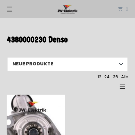
Springen
0
Sie
zum
Inhalt
4380000230 Denso
12
24
36
Alle