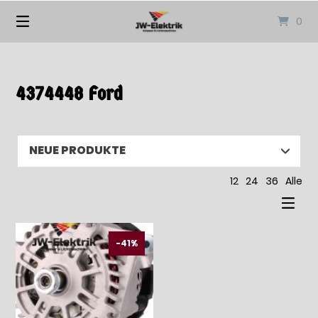
Springen
0
Sie
zum
Inhalt
4374448 Ford
12
24
36
Alle
-41%