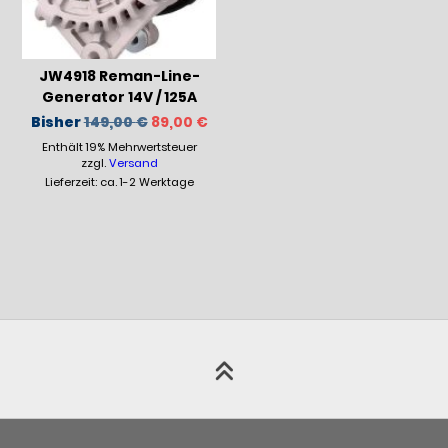
JW4918 Reman-Line-
Generator 14V / 125A
Ursprünglicher
Aktueller
Bisher
149,00
€
89,00
€
Preis
Preis
Enthält 19% Mehrwertsteuer
war:
ist:
149,00 €
89,00 €.
zzgl.
Versand
Lieferzeit: ca. 1-2 Werktage