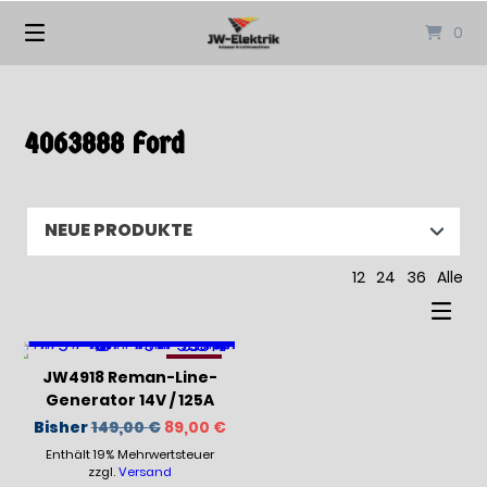
Springen
0
Sie
zum
Inhalt
4063888 Ford
12
24
36
Alle
-41%
JW4918 Reman-Line-
Generator 14V / 125A
Ursprünglicher
Aktueller
Bisher
149,00
€
89,00
€
Preis
Preis
Enthält 19% Mehrwertsteuer
war:
ist:
149,00 €
89,00 €.
zzgl.
Versand