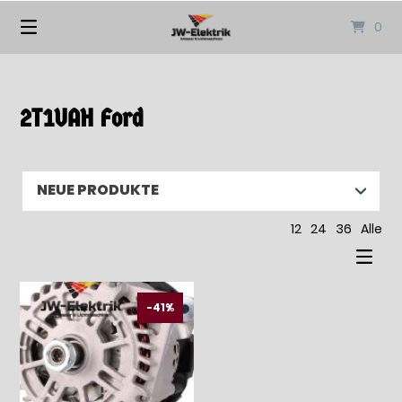
Springen
0
Sie
zum
Inhalt
2T1UAH Ford
12
24
36
Alle
-41%