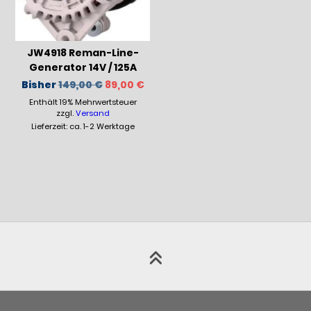
JW4918 Reman-Line-
Generator 14V / 125A
Ursprünglicher
Aktueller
Bisher
149,00
€
89,00
€
Preis
Preis
Enthält 19% Mehrwertsteuer
war:
ist:
149,00 €
89,00 €.
zzgl.
Versand
Lieferzeit: ca. 1-2 Werktage