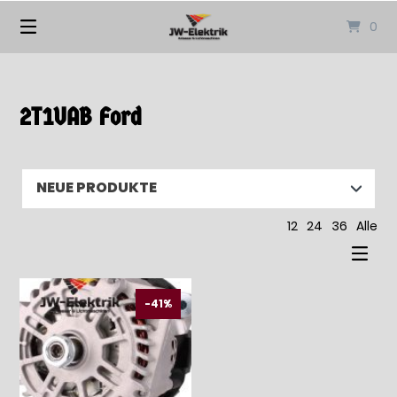
Springen
0
Sie
zum
Inhalt
2T1UAB Ford
12
24
36
Alle
-41%