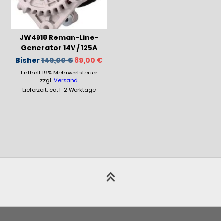
JW4918 Reman-Line-
Generator 14V / 125A
Ursprünglicher
Aktueller
Bisher
149,00
€
89,00
€
Preis
Preis
Enthält 19% Mehrwertsteuer
war:
ist:
149,00 €
89,00 €.
zzgl.
Versand
Lieferzeit: ca. 1-2 Werktage