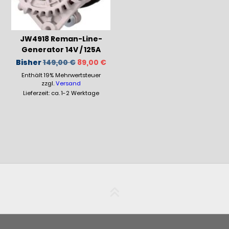
JW4918 Reman-Line-
Generator 14V / 125A
Ursprünglicher
Aktueller
Bisher
149,00
€
89,00
€
Preis
Preis
Enthält 19% Mehrwertsteuer
war:
ist:
149,00 €
89,00 €.
zzgl.
Versand
Lieferzeit: ca. 1-2 Werktage