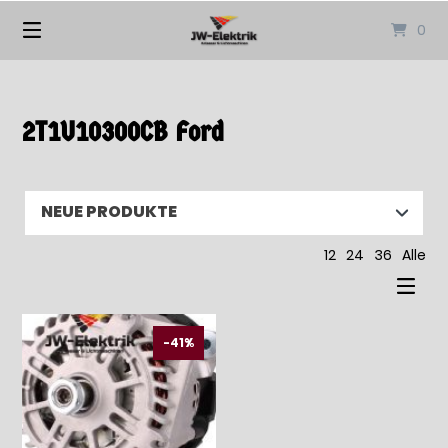
Springen
0
Sie
zum
Inhalt
2T1U10300CB Ford
12
24
36
Alle
-41%