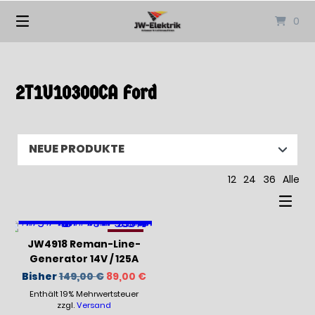
Springen
0
Sie
zum
Inhalt
2T1U10300CA Ford
12
24
36
Alle
-41%
JW4918 Reman-Line-
Generator 14V / 125A
Ursprünglicher
Aktueller
Bisher
149,00
€
89,00
€
Preis
Preis
Enthält 19% Mehrwertsteuer
war:
ist:
149,00 €
89,00 €.
zzgl.
Versand