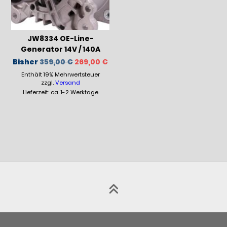
JW8334 OE-Line-
Generator 14V / 140A
Ursprünglicher
Aktueller
Bisher
359,00
€
269,00
€
Preis
Preis
Enthält 19% Mehrwertsteuer
war:
ist:
359,00 €
269,00 €.
zzgl.
Versand
Lieferzeit: ca. 1-2 Werktage