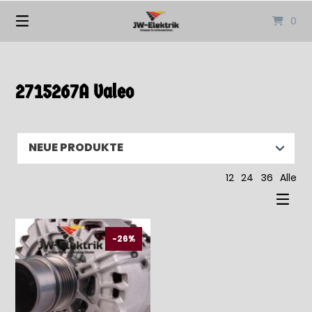
Springen
0
Sie
zum
Inhalt
2715267A Valeo
12
24
36
Alle
-26%