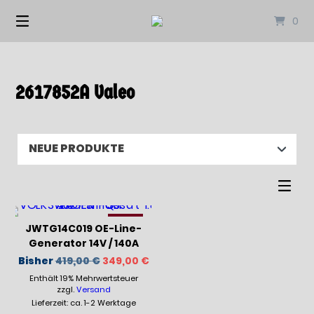
Springen
0
Sie
zum
Inhalt
2617852A Valeo
-17%
JWTG14C019 OE-Line-
Generator 14V / 140A
Ursprünglicher
Aktueller
Bisher
419,00
€
349,00
€
Preis
Preis
Enthält 19% Mehrwertsteuer
war:
ist:
419,00 €
349,00 €.
zzgl.
Versand
Lieferzeit: ca. 1-2 Werktage