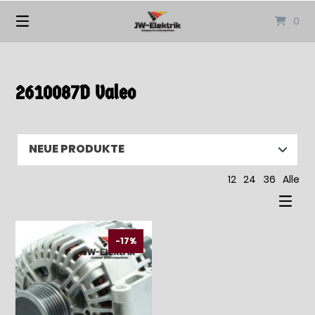
Springen
0
Sie
zum
Inhalt
2610087D Valeo
12
24
36
Alle
-17%