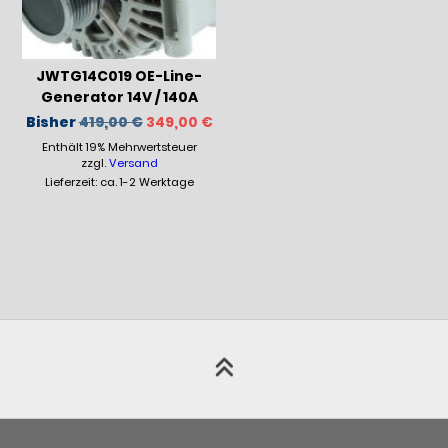
JWTG14C019 OE-Line-
Generator 14V / 140A
Ursprünglicher
Aktueller
Bisher
419,00
€
349,00
€
Preis
Preis
Enthält 19% Mehrwertsteuer
war:
ist:
419,00 €
349,00 €.
zzgl.
Versand
Lieferzeit: ca. 1-2 Werktage